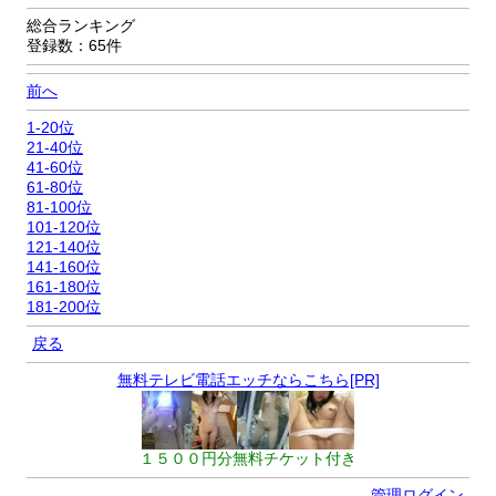
総合ランキング
登録数：65件
前へ
1-20位
21-40位
41-60位
61-80位
81-100位
101-120位
121-140位
141-160位
161-180位
181-200位
戻る
無料テレビ電話エッチならこちら[PR]
１５００円分無料チケット付き
管理ログイン