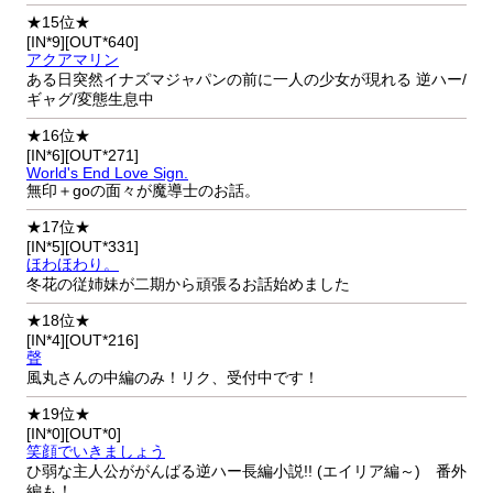
★15位★
[IN*9][OUT*640]
アクアマリン
ある日突然イナズマジャパンの前に一人の少女が現れる 逆ハー/
ギャグ/変態生息中
★16位★
[IN*6][OUT*271]
World's End Love Sign.
無印＋goの面々が魔導士のお話。
★17位★
[IN*5][OUT*331]
ほわほわり。
冬花の従姉妹が二期から頑張るお話始めました
★18位★
[IN*4][OUT*216]
聲
風丸さんの中編のみ！リク、受付中です！
★19位★
[IN*0][OUT*0]
笑顔でいきましょう
ひ弱な主人公ががんばる逆ハー長編小説!! (エイリア編～) 番外
編も！