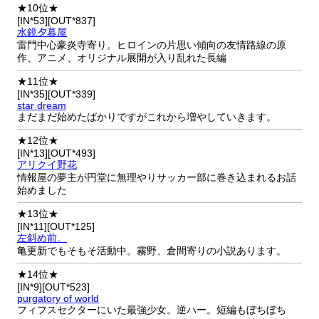
★10位★
[IN*53][OUT*837]
水鏡夕暮屋
雷門中心豪炎寺寄り。ヒロインの片思い傾向の友情路線の原
作、アニメ、オリジナル展開が入り乱れた長編
★11位★
[IN*35][OUT*339]
star dream
まだまだ始めたばかりですがこれから増やしていきます。
★12位★
[IN*13][OUT*493]
アリクイ野花
情報屋の夢主が円堂に無理やりサッカー部に巻き込まれるお話
始めました
★13位★
[IN*11][OUT*125]
左斜め前。
亀更新でもそもそ活動中。霧野、倉間寄りの小説あります。
★14位★
[IN*9][OUT*523]
purgatory of world
フィフスセクターにいた最強少女。逆ハー。短編もぼちぼち