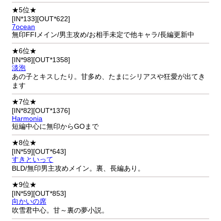
★5位★
[IN*133][OUT*622]
7ocean
無印FFIメイン/男主攻め/お相手未定で他キャラ/長編更新中
★6位★
[IN*98][OUT*1358]
淡泡
あの子とキスしたり。甘多め、たまにシリアスや狂愛が出てき
ます
★7位★
[IN*82][OUT*1376]
Harmonia
短編中心に無印からGOまで
★8位★
[IN*59][OUT*643]
すきといって
BLD/無印男主攻めメイン。裏、長編あり。
★9位★
[IN*59][OUT*853]
向かいの席
吹雪君中心。甘～裏の夢小説。