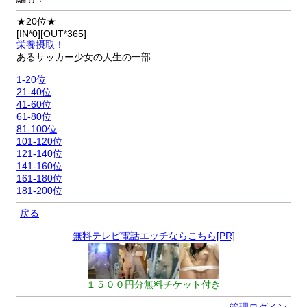
★20位★
[IN*0][OUT*365]
栄養摂取！
あるサッカー少女の人生の一部
1-20位
21-40位
41-60位
61-80位
81-100位
101-120位
121-140位
141-160位
161-180位
181-200位
戻る
無料テレビ電話エッチならこちら[PR]
１５００円分無料チケット付き