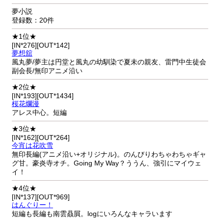
夢小説
登録数：20件
★1位★
[IN*276][OUT*142]
夢想舘
風丸夢/夢主は円堂と風丸の幼馴染で夏未の親友、雷門中生徒会
副会長/無印アニメ沿い
★2位★
[IN*193][OUT*1434]
桜花爛漫
アレス中心。短編
★3位★
[IN*162][OUT*264]
今宵は花吹雪
無印長編(アニメ沿い+オリジナル)。のんびりわちゃわちゃギャ
グ甘。豪炎寺オチ。Going My Way？ううん、強引にマイウェ
イ！
★4位★
[IN*137][OUT*969]
はんぐりー！
短編も長編も南雲贔屓。logにいろんなキャラいます