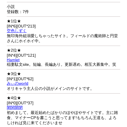
小説
登録数：7件
★1位★
[IN*6][OUT*213]
空色しずく
無印海外組溺愛しちゃったサイト。フィールドの魔術師と円堂
さんにホイホイ中。
★2位★
[IN*4][OUT*121]
Hamlet
稲妻駄文site。短編、長編あり。更新遅め。相互大募集中。笑
★3位★
[IN*1][OUT*62]
みぃのworld
オリキャラ主人公の小説がメインのサイトです。
★4位★
[IN*0][OUT*37]
閑関開閉
初めまして。最近始めたばかりのほやほやサイトです。主に雑
食、マイナーCPを書こうと思ってます!もちろん王道も、よろ
しければ見に来てくださいませ