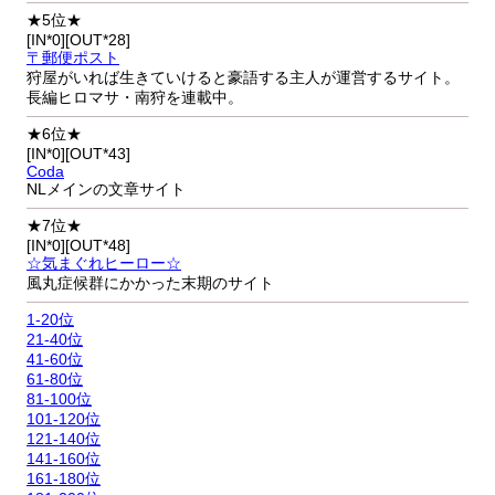
★5位★
[IN*0][OUT*28]
〒郵便ポスト
狩屋がいれば生きていけると豪語する主人が運営するサイト。
長編ヒロマサ・南狩を連載中。
★6位★
[IN*0][OUT*43]
Coda
NLメインの文章サイト
★7位★
[IN*0][OUT*48]
☆気まぐれヒーロー☆
風丸症候群にかかった末期のサイト
1-20位
21-40位
41-60位
61-80位
81-100位
101-120位
121-140位
141-160位
161-180位