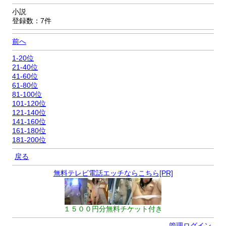
小説
登録数：7件
前へ
1-20位
21-40位
41-60位
61-80位
81-100位
101-120位
121-140位
141-160位
161-180位
181-200位
戻る
無料テレビ電話エッチならこちら[PR]
１５００円分無料チケット付き
管理ログイン